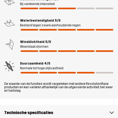
has taped seams and a DWR finish for added protection. The 2-
Bij variërende intensiteit
way pit zips allow for quick heat release and keep you dry even
during intense activities. The Silence Proshell 3L Jacket has
Waterbestendigheid
5/5
several smart pockets to keep your valuables safe and is
Bestand tegen zware aanhoudende regen
adjustable at the bottom hem, cuffs and hood for a custom fit. This
reliable and durable all-weather jacket is well cut out for hiking
and other everyday outdoor activities in cool to warm
Winddichtheid
5/5
temperatures. .
Weerstaat stormen
Het model
is 173 cm en draagt S
Duurzaamheid
4/5
Normale tot hoge slijtvastheid
Pasvorm
REGULAR FIT
De waarde van de functies wordt vergeleken met andere RevolutionRace
Materiaal
100% Polyester (Gerecycled)
producten en kan variëren afhankelijk van de uitgevoerde activiteit, het weer
en hartslag.
Materiaal
100% Polyester
achterkant
Technische specificaties