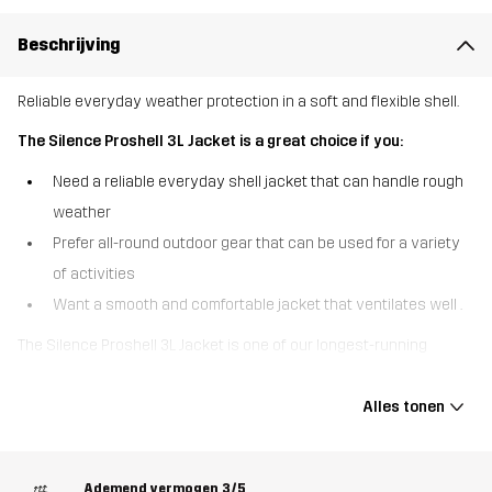
Beschrijving
Reliable everyday weather protection in a soft and flexible shell.
The Silence Proshell 3L Jacket is a great choice if you:
Need a reliable everyday shell jacket that can handle rough
weather
Prefer all-round outdoor gear that can be used for a variety
of activities
Want a smooth and comfortable jacket that ventilates well .
The Silence Proshell 3L Jacket is one of our longest-running
bestsellers, offering a great combo of durable weather protection
and ultimate comfort. This 3-layer jacket is made of recycled
Alles tonen
material with 4-way stretch and that feels soft and smooth for a
shell garment. Equipped with a waterproof, windproof and
breathable Hypershell® Pro membrane, it keeps out moisture and
Ademend vermogen
3/5