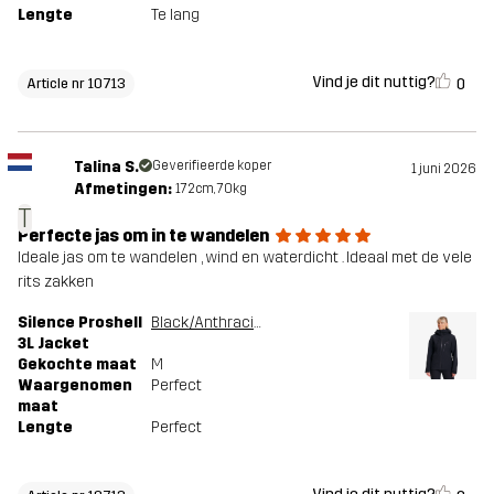
Lengte
Te lang
Vind je dit nuttig?
0
Article nr 10713
Talina S.
Geverifieerde koper
1 juni 2026
Afmetingen:
172cm, 70kg
T
Perfecte jas om in te wandelen
Ideale jas om te wandelen , wind en waterdicht . Ideaal met de vele
rits zakken
Silence Proshell
Black/Anthracite
3L Jacket
Gekochte maat
M
Waargenomen
Perfect
maat
Lengte
Perfect