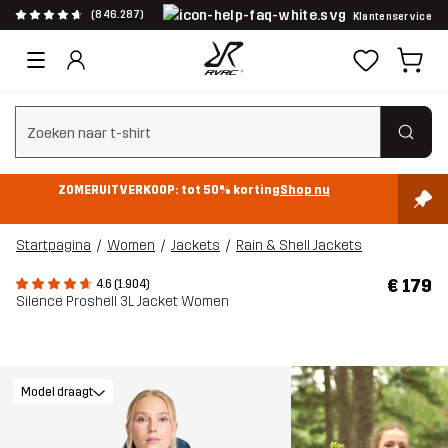
(846.287)
Klantenservice
Zoeken wissen
ZOMERUITVERKOOP: tot 50% korting
Shop nu
Startpagina
Women
Jackets
Rain & Shell Jackets
€ 179
4.6 (1.904)
Silence Proshell 3L Jacket Women
Model draagt