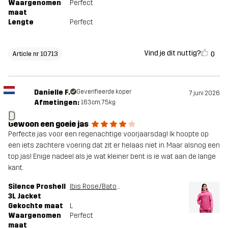
Waargenomen
Perfect
maat
Lengte
Perfect
Vind je dit nuttig?
0
Article nr 10713
Danielle F.
Geverifieerde koper
7 juni 2026
Afmetingen:
163cm, 75kg
D
Gewoon een goeie jas
Perfecte jas voor een regenachtige voorjaarsdag! Ik hoopte op
een iets zachtere voering dat zit er helaas niet in. Maar alsnog een
top jas! Enige nadeel als je wat kleiner bent is ie wat aan de lange
kant.
Silence Proshell
Ibis Rose/Baton Rouge
3L Jacket
Gekochte maat
L
Waargenomen
Perfect
maat