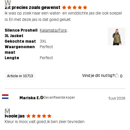
W
Zit precies zoals gewenst
Ik was op zoek naar een water- en winddichte jas die ook soepel
is. En met deze jas is dat goed gelukt
Silence Proshell
Kalamata/Forest Night
3L Jacket
Gekochte maat
3XL
Waargenomen
Perfect
maat
Lengte
Perfect
Vind je dit nuttig?
0
Article nr 10713
Mariska E.
Geverifieerde koper
5 juli 2026
M
Mooie jas
Kleur is mooi, valt goed, ik ben zeer tevreden.