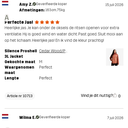
Amy Z.
Geverifieerde koper
15 juli 2026
Afmetingen:
163cm, 75kg
A
Perfecte Jas!
Heerlijke jas. Je kan onder de oksels de ritsen openen voor extra
ventilatie. Hij is goed wind en water dicht. Past goed. Sluit mooi aan
op het lichaam. Heerlijke jas! En ik vind de kleur prachtig!
Silence Proshell
Cedar Wood/Pink Mahogany
3L Jacket
Gekochte maat
M
Waargenomen
Perfect
maat
Lengte
Perfect
Vind je dit nuttig?
0
Article nr 10713
Wilma E.
Geverifieerde koper
7 juli 2026