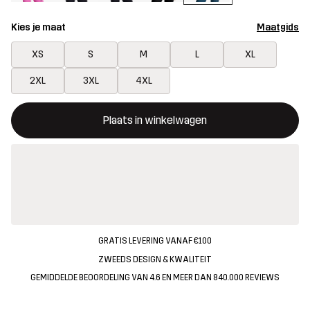
Kies je maat
Maatgids
XS
S
M
L
XL
2XL
3XL
4XL
Deze knop opent een modal met de bevestiging van een nieuw i
{{size}} niet beschikbaar
Plaats in winkelwagen
GRATIS LEVERING VANAF €100
ZWEEDS DESIGN & KWALITEIT
GEMIDDELDE BEOORDELING VAN 4.6 EN MEER DAN 840.000 REVIEWS