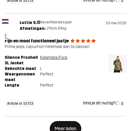
Vind je dit nuttig?
0
Article nr 10713
Lottie S.
Geverifieerde koper
30 mei 2026
Afmetingen:
176cm, 65kg
L
Fijn en mooi functioneel jastje
Prima jasje, capuchon helemaal aan te passen.
Silence Proshell
Kalamata/Forest Night
3L Jacket
Gekochte maat
L
Waargenomen
Perfect
maat
Lengte
Perfect
Vind je dit nuttig?
0
Article nr 10713
Meer laden