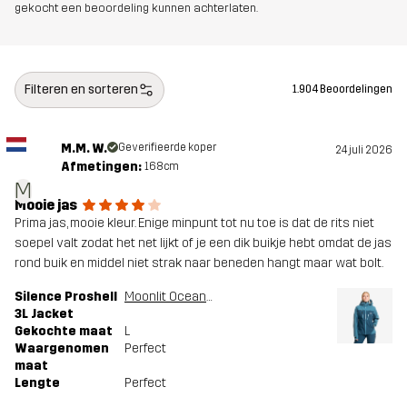
gekocht een beoordeling kunnen achterlaten.
Filteren en sorteren
1.904 Beoordelingen
M.M. W.
Geverifieerde koper
24 juli 2026
Afmetingen:
168cm
M
Mooie jas
Prima jas, mooie kleur. Enige minpunt tot nu toe is dat de rits niet
soepel valt zodat het net lijkt of je een dik buikje hebt omdat de jas
rond buik en middel niet strak naar beneden hangt maar wat bolt.
Silence Proshell
Moonlit Ocean/Blue Ashes
3L Jacket
Gekochte maat
L
Waargenomen
Perfect
maat
Lengte
Perfect