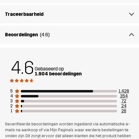
Voering 1
95% Polyester (Gerecycled), 5%
Polyester
Traceerbaarheid
Voering 2
100% Polyester (Gerecycled)
Beoordelingen
(4.6)
Membraan
Waterkolom: 20 000 mm
Ademend vermogen: 10 000 g/m²/24h
4.6
Gebaseerd op
Gewicht
665g in maat Medium
1.904 beoordelingen
Ontworpen
HIKING
ALL-ROUND
5
1.428
voor
4
354
3
72
2
24
Artikelnummer
10713_4691
1
26
Geverifieerde beoordelingen worden ingediend via automatische e-
mails na aankoop of via Mijn Pagina's, waar eerdere bestellingen te
vinden zijn. Dit zorgt ervoor dat alleen klanten die het product hebben