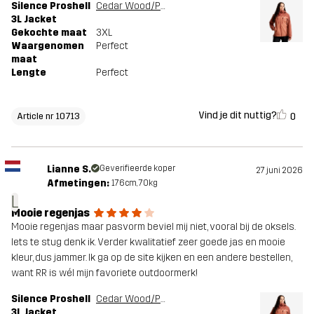
Silence Proshell
Cedar Wood/Pink Mahogany
3L Jacket
Gekochte maat
3XL
Waargenomen
Perfect
maat
Lengte
Perfect
Vind je dit nuttig?
0
Article nr 10713
Lianne S.
Geverifieerde koper
27 juni 2026
Afmetingen:
176cm, 70kg
L
Mooie regenjas
Mooie regenjas maar pasvorm beviel mij niet, vooral bij de oksels.
Iets te stug denk ik. Verder kwalitatief zeer goede jas en mooie
kleur, dus jammer. Ik ga op de site kijken en een andere bestellen,
want RR is wél mijn favoriete outdoormerk!
Silence Proshell
Cedar Wood/Pink Mahogany
3L Jacket