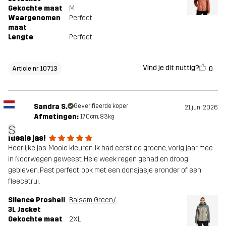
Gekochte maat
M
Waargenomen
Perfect
maat
Lengte
Perfect
Vind je dit nuttig?
0
Article nr 10713
Sandra S.
Geverifieerde koper
21 juni 2026
Afmetingen:
170cm, 83kg
S
Ideale jas!
Heerlijke jas. Mooie kleuren. Ik had eerst de groene, vorig jaar mee
in Noorwegen geweest. Hele week regen gehad en droog
gebleven. Past perfect, ook met een donsjasje eronder of een
fleecetrui.
Silence Proshell
Balsam Green/Shadow
3L Jacket
Gekochte maat
2XL